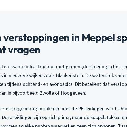
verstoppingen in Meppel sp
t vragen
interessante infrastructuur met gemengde riolering in het c
s in nieuwere wijken zoals Blankenstein. De waterdruk variee
ken tijdens ochtend- en avondspits. Dit betekent dat versto
an in bijvoorbeeld Zwolle of Hoogeveen.
t zie ik regelmatig problemen met de PE-leidingen van 110mm
. Deze leidingen zijn op zich prima, maar de koppelstukken 
 vormen zwakke punten waar vet en zeep zich ophopen. Tuss