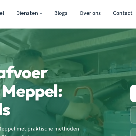
el
Diensten
Blogs
Over ons
Contact
 afvoer
 Meppel:
ds
in Meppel met praktische methoden