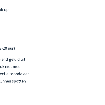
ok op:
8-20 uur)
lend geluid uit
ook niet meer
pectie toonde een
 kunnen spotten