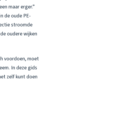
leen maar erger.”
in de oude PE-
pectie stroomde
n de oudere wijken
ich voordoen, moet
leem. In deze gids
het zelf kunt doen