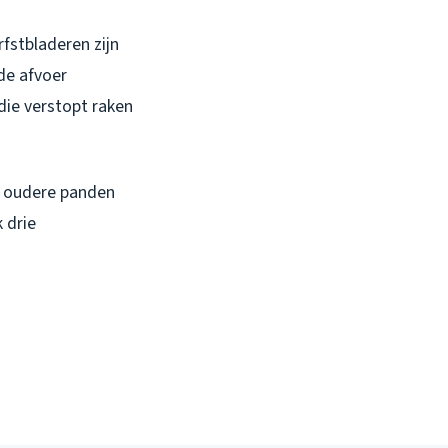
fstbladeren zijn
de afvoer
die verstopt raken
in oudere panden
 drie