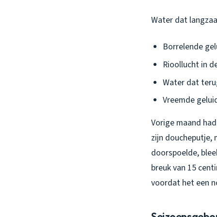
Water dat langzaa
Borrelende gelu
Rioollucht in 
Water dat teru
Vreemde geluid
Vorige maand had i
zijn doucheputje, 
doorspoelde, bleek
breuk van 15 cent
voordat het een 
Seizoensgebon