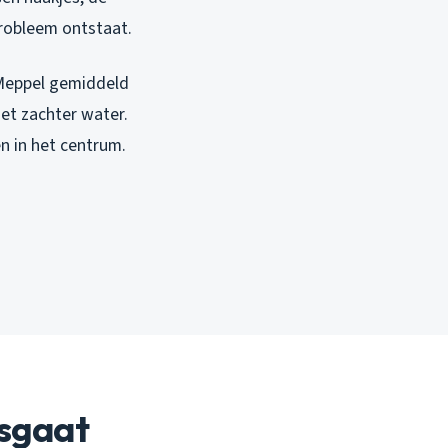
robleem ontstaat.
 Meppel gemiddeld
et zachter water.
en in het centrum.
isgaat