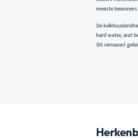
meeste bewoners w
De kalkhoudendhei
hard water, wat b
Dit vernauwt gelei
Herkenb