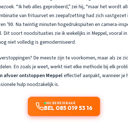
ezoek. “Ik heb alles geprobeerd,” zei hij, “maar het wordt al
mbinatie van frituurvet en zeepafzetting had zich vastgezet 
jaren ’90. Na twintig minuten hogedrukspuiten en camera-ins
. Dit soort noodsituaties zie ik wekelijks in Meppel, vooral i
nog niet volledig is gemoderniseerd.
verstoppingen? De meeste zijn te voorkomen, maar als ze z
ndelen. En zoals je weet, werkt niet elke methode bij elk prob
n afvoer ontstoppen Meppel
effectief aanpakt, wanneer je 
ionele hulp noodzakelijk is.
NU BEREIKBAAR
BEL 085 019 53 16