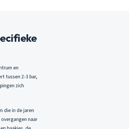
ecifieke
entrum en
rt tussen 2-3 bar,
ppingen zich
 die in de jaren
en overgangen naar
en haakjes, de