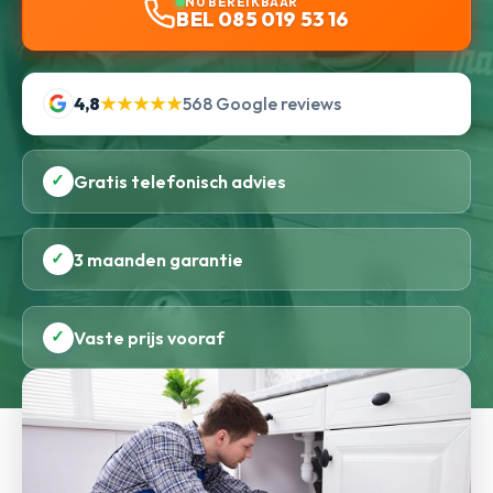
NU BEREIKBAAR
BEL 085 019 53 16
4,8
★★★★★
568 Google reviews
✓
Gratis telefonisch advies
✓
3 maanden garantie
✓
Vaste prijs vooraf