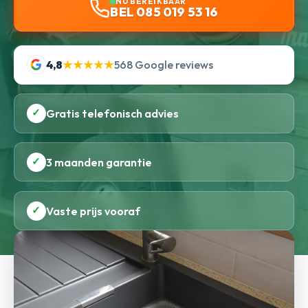
NU BEREIKBAAR
BEL 085 019 53 16
4,8
★★★★★
568 Google reviews
✓
Gratis telefonisch advies
✓
3 maanden garantie
✓
Vaste prijs vooraf