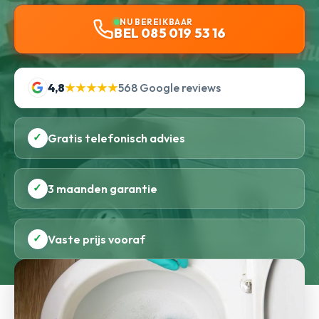
NU BEREIKBAAR
BEL 085 019 53 16
4,8
★★★★★
568 Google reviews
✓
Gratis telefonisch advies
✓
3 maanden garantie
✓
Vaste prijs vooraf