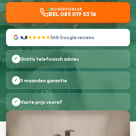
NU BEREIKBAAR
BEL 085 019 53 16
4,8
★★★★★
568 Google reviews
✓
Gratis telefonisch advies
✓
3 maanden garantie
✓
Vaste prijs vooraf